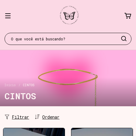
Início
/
CINTOS
CINTOS
Filtrar
Ordenar