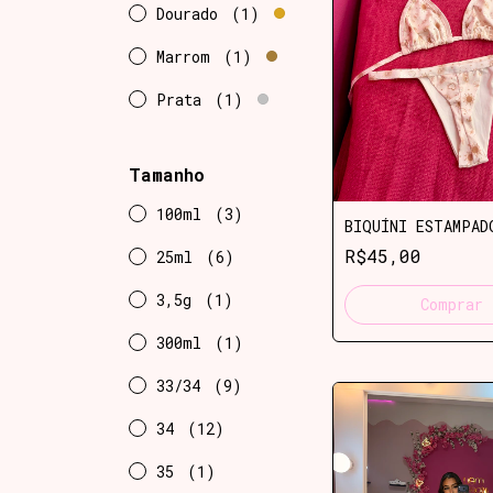
Dourado
(1)
Marrom
(1)
Prata
(1)
Tamanho
100ml
(3)
BIQUÍNI ESTAMPAD
R$45,00
25ml
(6)
3,5g
(1)
Comprar
300ml
(1)
33/34
(9)
34
(12)
35
(1)