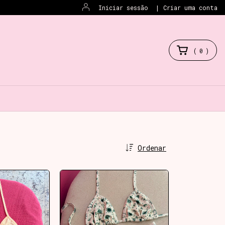
Iniciar sessão
|
Criar uma conta
(
0
)
Ordenar