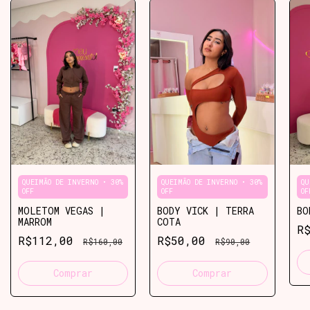
QUEIMÃO DE INVERNO • 30%
QUEIMÃO DE INVERNO • 30%
QU
OFF
OFF
OF
MOLETOM VEGAS |
BODY VICK | TERRA
BO
MARROM
COTA
R
R$112,00
R$50,00
R$160,00
R$90,00
Comprar
Comprar