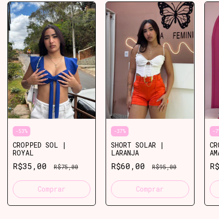
-
53
%
-
37
%
-
7
CROPPED SOL |
SHORT SOLAR |
CR
ROYAL
LARANJA
AM
R$35,00
R$60,00
R
R$75,00
R$95,00
Comprar
Comprar