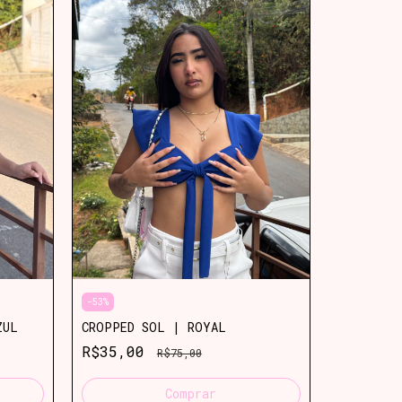
-
53
%
ZUL
CROPPED SOL | ROYAL
-
35
%
R$35,00
R$75,00
MACAQUIN
R$78,0
Comprar