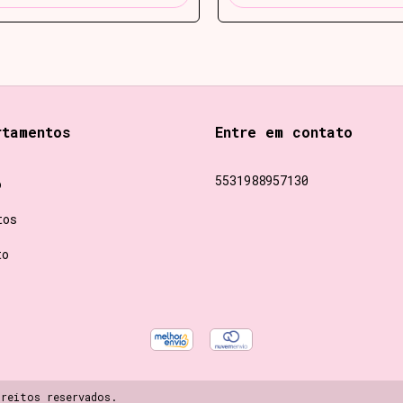
rtamentos
Entre em contato
5531988957130
o
tos
to
ireitos reservados.