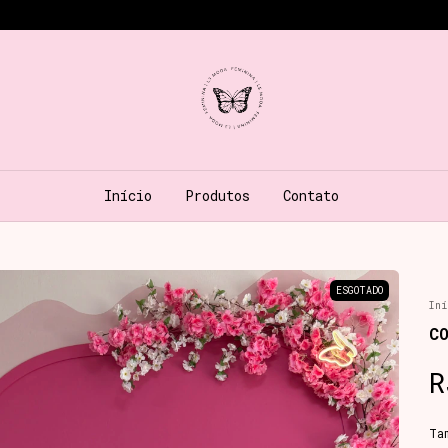
Início
Produtos
Contato
ESGOTADO
Iní
C
R
Ta