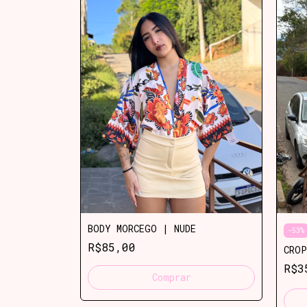
BODY MORCEGO | NUDE
-
53
%
R$85,00
JA
CROP
R$
Comprar