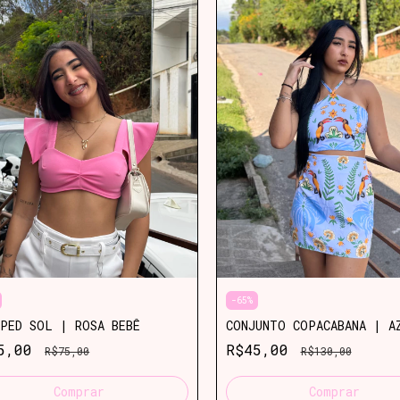
-
65
%
PED SOL | ROSA BEBÊ
CONJUNTO COPACABANA | A
35,00
R$45,00
R$75,00
R$130,00
Comprar
Comprar