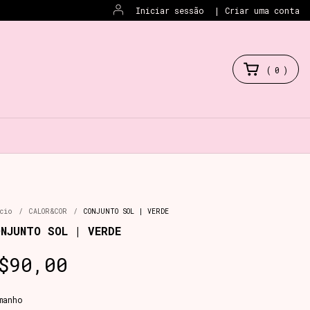
Iniciar sessão
|
Criar uma conta
(
0
)
cio
/
CALOR&COR
/
CONJUNTO SOL | VERDE
ONJUNTO SOL | VERDE
$90,00
manho