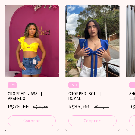
-
7
%
-
53
%
-
3
CROPPED JASS |
CROPPED SOL |
SH
AMARELO
ROYAL
LI
R$70,00
R$35,00
R
R$75,00
R$75,00
Comprar
Comprar