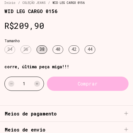
Início
/
COLEÇÃO JEANS
/
WID LEG CARGO 0156
WID LEG CARGO 0156
R$209,90
Tamanho
34
36
38
40
42
44
corre, última peça miga!!!
Meios de pagamento
Meios de envio