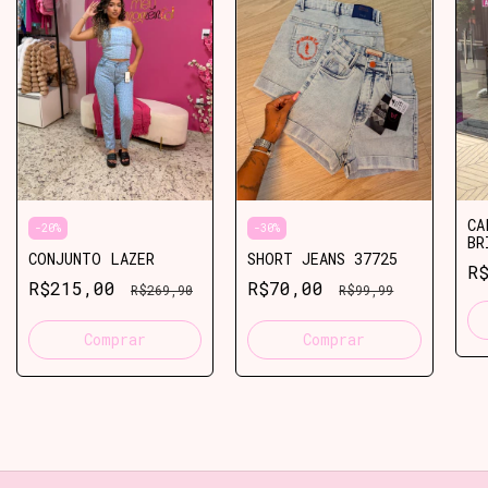
CA
-
20
%
-
30
%
BR
CONJUNTO LAZER
SHORT JEANS 37725
R
R$215,00
R$70,00
R$269,90
R$99,99
Comprar
Comprar